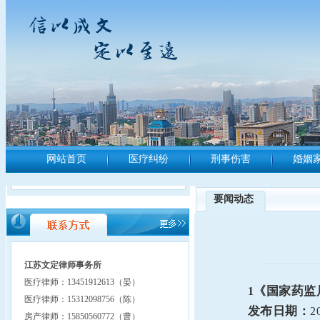
网站首页
医疗纠纷
刑事伤害
婚姻
要闻动态
江苏文定律师事务所
医疗律师：13451912613（晏）
《国家药监
1
医疗律师：15312098756（陈）
发布日期：
2
房产律师：15850560772（曹）